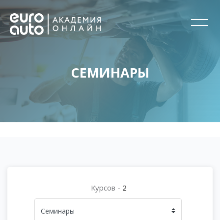
СЕМИНАРЫ
Перейти к основному содержанию
Блоки
Блоки
Курсов -
2