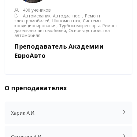
400 учеников
Автомеханик, Автодиагност, Ремонт
электромобилей, Шиномонтаж, Системы
кондиционирования, Турбокомпрессоры, Ремонт
дизельных автомобилей, Основы устройства
автомобиля
Преподаватель Академии
ЕвроАвто
О преподавателях
Пропустить [Cocoon] Аккордеон
Харик А.И.
Семенов А.И.