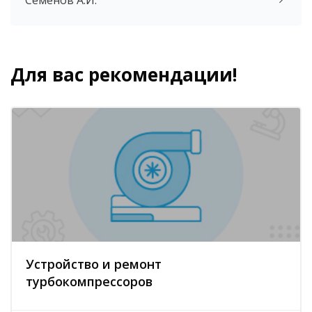
Для вас рекомендации!
Блоки
Пропустить [Cocoon] Похожие курсы
Устройство и ремонт
турбокомпрессоров