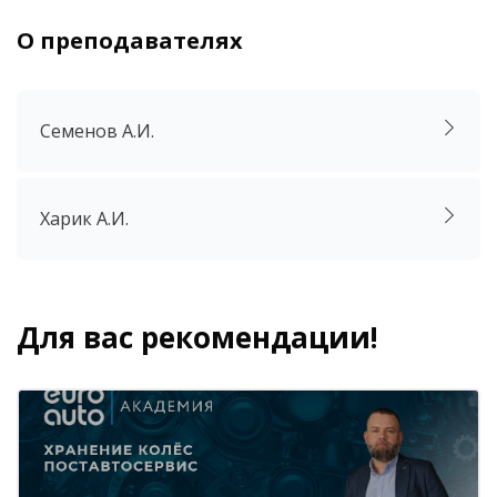
О преподавателях
Пропустить [Cocoon] Аккордеон
Семенов А.И.
Харик А.И.
Для вас рекомендации!
Блоки
Пропустить [Cocoon] Похожие курсы