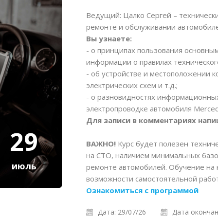
Ведущий: Цалко Сергей – технически
ремонте и обслуживании автомобил
Вы узнаете:
- о принципах пользования основны
информации о правилах техническог
- об устройстве и местоположении 
электрических схем и т.д.;
- о разновидностях информационны
электропроводке автомобиля Merced
Для записи в комментариях напи
29
ВАЖНО!
Курс будет полезен технич
на СТО, наличием минимальных базо
июль
ремонте автомобилей. Обучение на 
возможности самостоятельной работ
Ознакомиться с программой
Дата: 29/07/26
Дата окончан