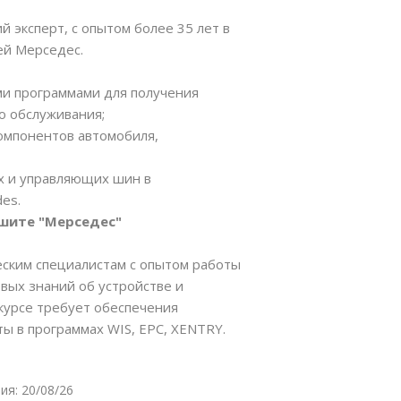
й эксперт, с опытом более 35 лет в
ей Мерседес.
ми программами для получения
о обслуживания;
компонентов автомобиля,
х и управляющих шин в
es.
шите "Мерседес"
еским специалистам с опытом работы
вых знаний об устройстве и
курсе требует обеспечения
ы в программах WIS, EPC, XENTRY.
ия: 20/08/26