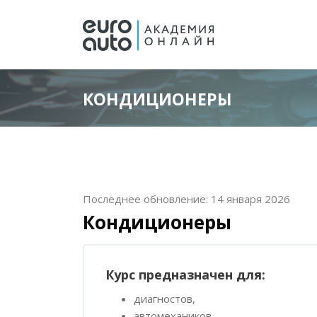
КОНДИЦИОНЕРЫ
Перейти к основному содержанию
Блоки
Блоки
Пропустить [Cocoon] Описание курса
Последнее обновление: 14 января 2026
Кондиционеры
Пропустить [Cocoon] Обзор курса
Курс предназначен для:
диагностов,
автомехаников,