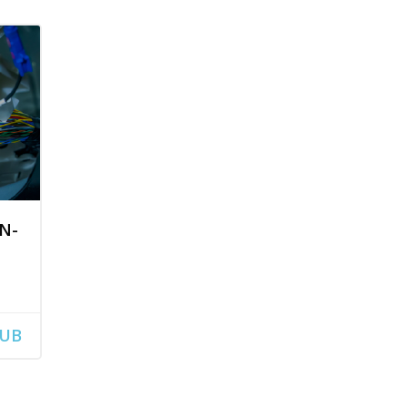
N-
RUB