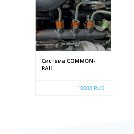
Система COMMON-
RAIL
10000 RUB
Блоки