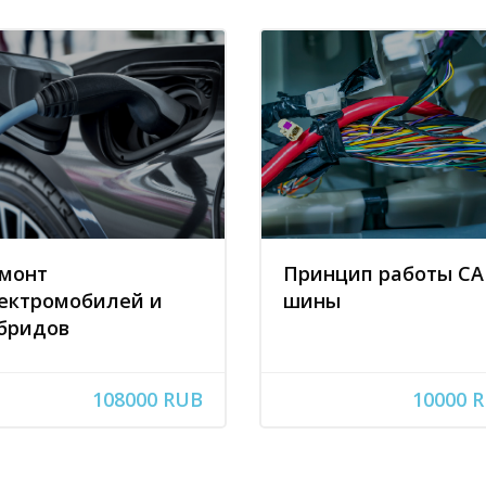
монт
Принцип работы CA
ектромобилей и
шины
бридов
108000 RUB
10000 