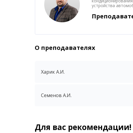
кондиционирования
устройства автомо
Преподават
О преподавателях
Пропустить [Cocoon] Аккордеон
Харик А.И.
Семенов А.И.
Для вас рекомендации!
Блоки
Пропустить [Cocoon] Похожие курсы