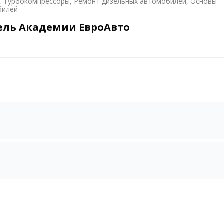
, Турбокомпрессоры, Ремонт дизельных автомобилей, Основы
билей
ель Академии ЕвроАвто