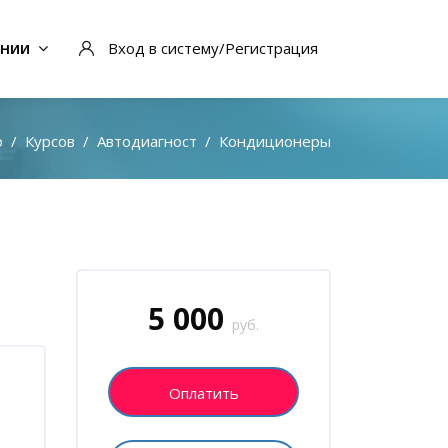
ании
Вход в систему/Регистрация
о
Курсов
Автодиагност
Кондиционеры
Блоки
Пропустить [Cocoon] Запись на курс (Пользовател
5 000
руб.
Оплатить