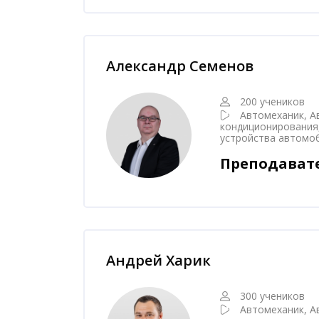
Пропустить [Cocoon] Наставник курса
Александр Семенов
200 учеников
Автомеханик, А
кондиционирования
устройства автомо
Преподават
Пропустить [Cocoon] Наставник курса
Андрей Харик
300 учеников
Автомеханик, А