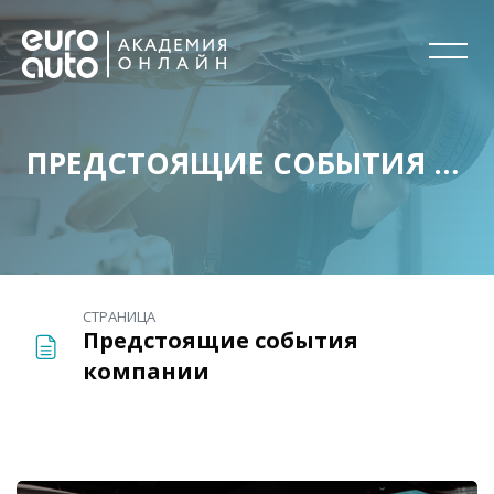
ПРЕДСТОЯЩИЕ СОБЫТИЯ КОМПАНИИ
Перейти к основному содержанию
СТРАНИЦА
Предстоящие события
компании
Блоки
Пропустить [Cocoon] Избранное событие