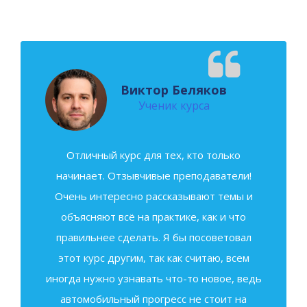
Виктор Беляков
Ученик курса
Отличный курс для тех, кто только
начинает. Отзывчивые преподаватели!
Очень интересно рассказывают темы и
объясняют всё на практике, как и что
правильнее сделать. Я бы посоветовал
этот курс другим, так как считаю, всем
иногда нужно узнавать что-то новое, ведь
автомобильный прогресс не стоит на