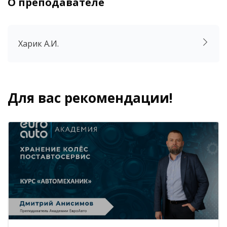
О преподавателе
Пропустить [Cocoon] Аккордеон
Харик А.И.
Для вас рекомендации!
Блоки
Пропустить [Cocoon] Похожие курсы