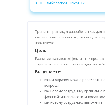
СПБ, Выборгское шоссе 12
Пропустить [Cocoon] Обзор курса
Тренинг-практикум разработан как для 
уже все знаете и умеете, то наступило
практикуме.
Цель:
Развитие навыков эффективных продаж 
торговом зале, с учетом стандартов ра
Вы узнаете:
каким образом можно разобрать по
вопросы;
как новому сотруднику правильно
франчайзинговой сети «ЕвроАвто»;
как новому сотруднику выполнять п