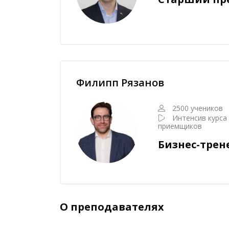
Пропустить [Cocoon] Наставник курса
Филипп Рязанов
2500 учеников
Интенсив курса
приемщиков
Бизнес-трен
О преподавателях
Пропустить [Cocoon] Аккордеон