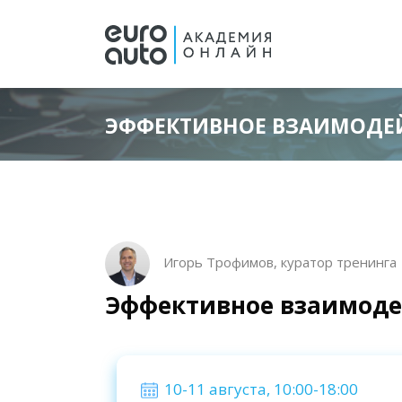
ЭФФЕКТИВНОЕ ВЗАИМОДЕЙ
Перейти к основному содержанию
Блоки
Блоки
Пропустить [Cocoon] Описание курса
Игорь Трофимов, куратор тренинга
Эффективное взаимоде
Пропустить [Cocoon] Пользовательский HTM
10-11 августа, 10:00-18:00