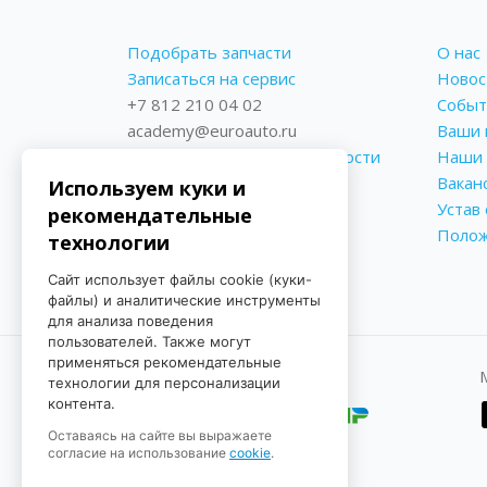
Подобрать запчасти
О нас
Записаться на сервис
Новос
+7 812 210 04 02
Событ
academy@euroauto.ru
Ваши 
Политика конфиденциальности
Наши 
Реквизиты
Вакан
Используем куки и
Форма обратной связи
Устав
рекомендательные
Поло
технологии
Сайт использует файлы cookie (куки-
файлы) и аналитические инструменты
для анализа поведения
пользователей. Также могут
применяться рекомендательные
Принимаем к оплате
технологии для персонализации
контента.
Оставаясь на сайте вы выражаете
согласие на использование
cookie
.