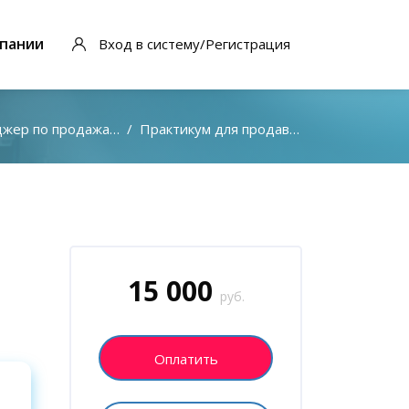
пании
Вход в систему/Регистрация
по продажам автозапчастей
Практикум для продавцов
Блоки
Пропустить [Cocoon] Запись на курс (Пользовател
15 000
руб.
Оплатить