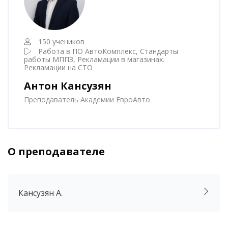
150 учеников
Работа в ПО АвтоКомплекс, Стандарты
работы МППЗ, Рекламации в магазинах.
Рекламации на СТО
Антон Кансузян
Преподаватель Академии ЕвроАвто
О преподавателе
Пропустить [Cocoon] Аккордеон
Кансузян А.