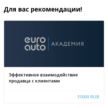
Для вас рекомендации!
Блоки
Пропустить [Cocoon] Похожие курсы
Эффективное взаимодействие
продавца с клиентами
15000 RUB