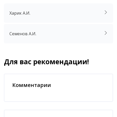
Харик А.И.
Семенов А.И.
Для вас рекомендации!
Блоки
Пропустить [Cocoon] Похожие курсы
Комментарии
Пропустить Комментарии
Блоки
Пропустить [Cocoon] Запись на курс (Пользовательский)