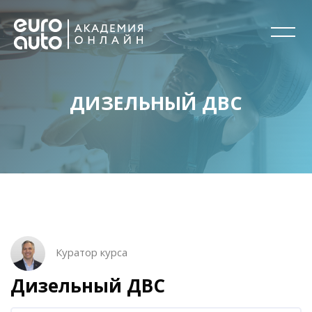
ДИЗЕЛЬНЫЙ ДВС
Перейти к основному содержанию
Блоки
Блоки
Пропустить [Cocoon] Описание курса
Куратор курса
Дизельный ДВС