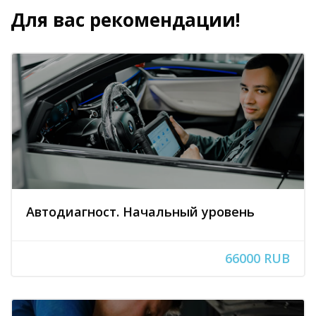
Для вас рекомендации!
Блоки
Пропустить [Cocoon] Похожие курсы
Автодиагност. Начальный уровень
66000 RUB