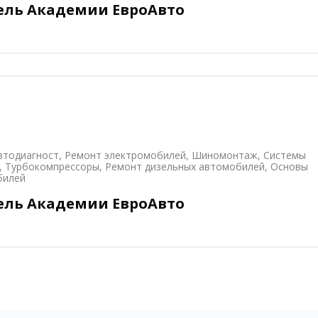
ель Академии ЕвроАвто
втодиагност, Ремонт электромобилей, Шиномонтаж, Системы
, Турбокомпрессоры, Ремонт дизельных автомобилей, Основы
билей
ель Академии ЕвроАвто