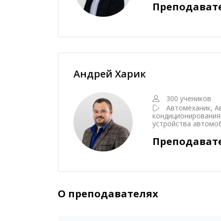
Преподават
Пропустить [Cocoon] Наставник курса
Андрей Харик
300 учеников
Автомеханик, А
кондиционирования
устройства автомо
Преподават
О преподавателях
Пропустить [Cocoon] Аккордеон