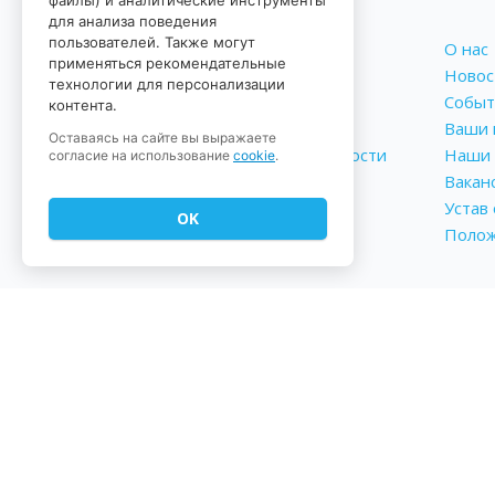
файлы) и аналитические инструменты
для анализа поведения
пользователей. Также могут
Подобрать запчасти
О нас
применяться рекомендательные
Записаться на сервис
Новос
технологии для персонализации
+7 812 210 04 02
Событ
контента.
academy@euroauto.ru
Ваши 
Оставаясь на сайте вы выражаете
Политика конфиденциальности
Наши 
согласие на использование
cookie
.
Реквизиты
Вакан
Форма обратной связи
Устав
OK
Поло
Принимаем к оплате