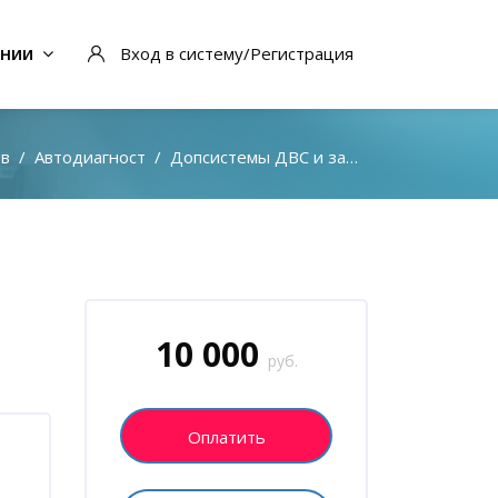
ании
Вход в систему/Регистрация
ов
Автодиагност
Допсистемы ДВС и защита экологии
Блоки
Пропустить [Cocoon] Запись на курс (Пользовател
10 000
руб.
Оплатить