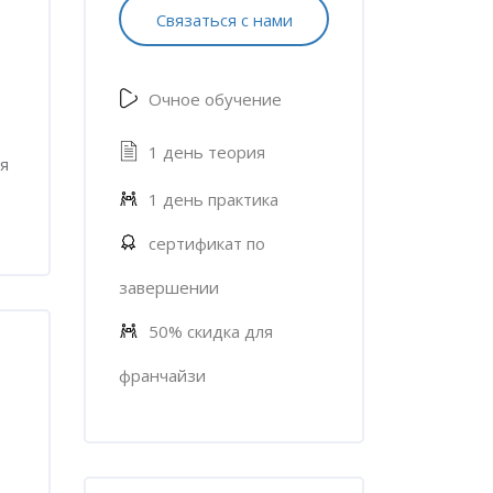
Связаться с нами
Очное обучение
1 день теория
я
1 день практика
сертификат по
завершении
50% скидка для
франчайзи
Пропустить [Cocoon] Характеристики курса (Расш