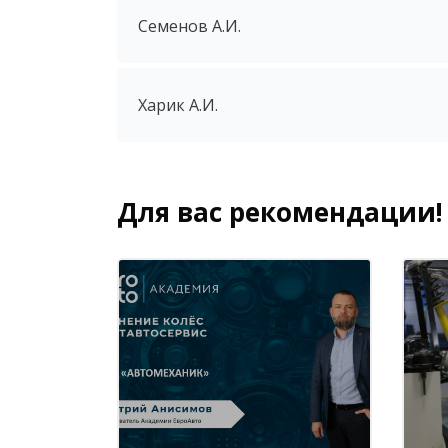
Семенов А.И.
Харик А.И.
Для вас рекомендации!
Блоки
Пропустить [Cocoon] Похожие курсы