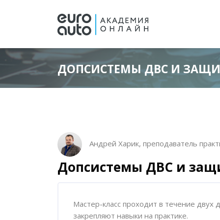
ДОПСИСТЕМЫ ДВС И ЗАЩИ
Перейти к основному содержанию
Блоки
Блоки
Пропустить [Cocoon] Описание курса
Андрей Харик, преподаватель практ
Допсистемы ДВС и защ
Пропустить [Cocoon] Обзор курса
Мастер-класс проходит в течение двух 
закрепляют навыки на практике.