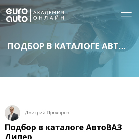
ПОДБОР В КАТАЛОГЕ АВТОВАЗ ДИЛЕР
Перейти к основному содержанию
Блоки
Блоки
Пропустить [Cocoon] Описание курса
Дмитрий Прохоров
Подбор в каталоге АвтоВАЗ
Дилер