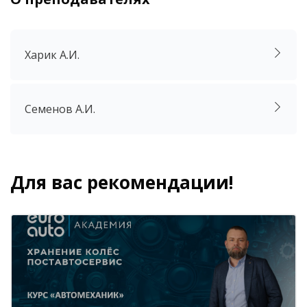
Харик А.И.
Семенов А.И.
Для вас рекомендации!
Блоки
Пропустить [Cocoon] Похожие курсы