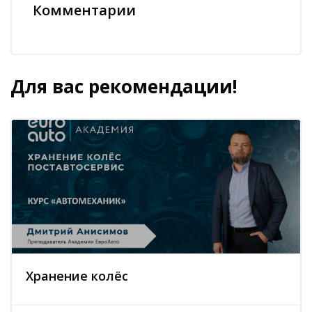
Комментарии
Пропустить Комментарии
Для вас рекомендации!
Пропустить [Cocoon] Похожие курсы
Хранение колёс