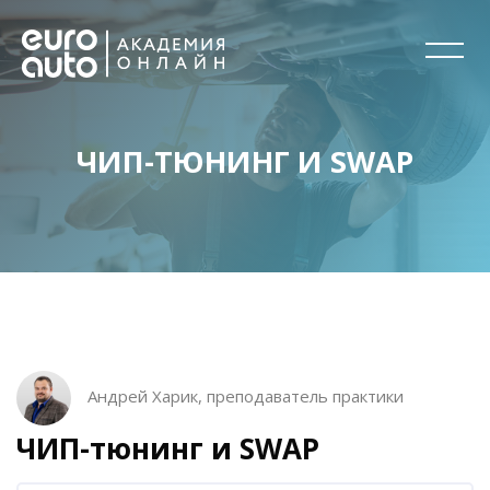
ЧИП-ТЮНИНГ И SWAP
Перейти к основному содержанию
Блоки
Блоки
Пропустить [Cocoon] Описание курса
Андрей Харик, преподаватель практики
ЧИП-тюнинг и SWAP