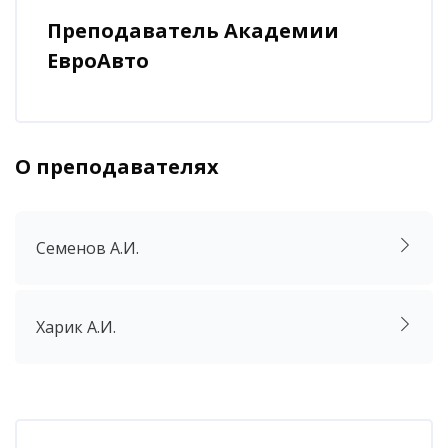
Преподаватель Академии
ЕвроАвто
О преподавателях
Пропустить [Cocoon] Аккордеон
Семенов А.И.
Харик А.И.
Блоки