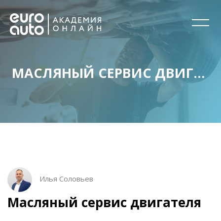
МАСЛЯНЫЙ СЕРВИС ДВИГАТЕЛЯ
Перейти к основному содержанию
Блоки
Блоки
Пропустить [Cocoon] Описание курса
Илья Соловьев
Масляный сервис двигателя