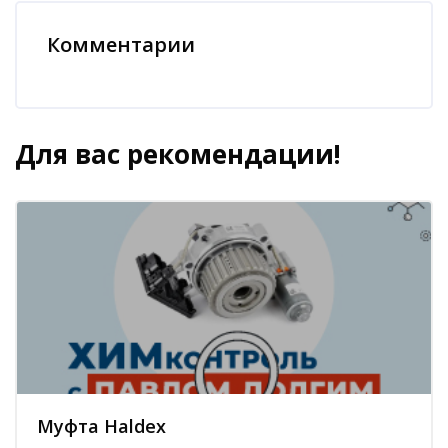
Блоки
Комментарии
Пропустить Комментарии
Для вас рекомендации!
Пропустить [Cocoon] Похожие курсы
Муфта Haldex