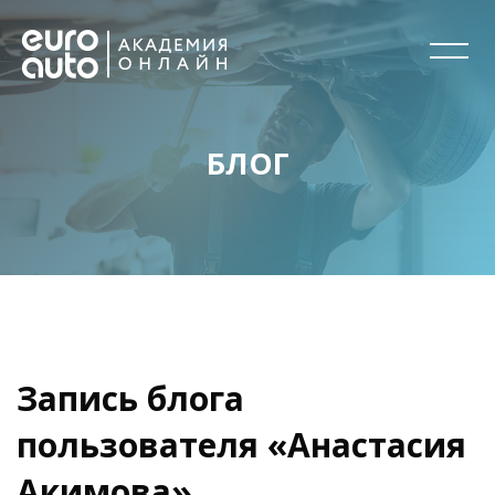
БЛОГ
Перейти к основному содержанию
Блоки
Блоки
Запись блога
пользователя «Анастасия
Акимова»