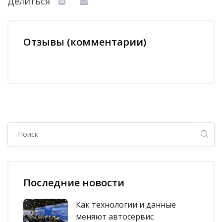
Делиться
Отзывы (комментарии)
Блоки
Блоки
Пропустить [Cocoon] Глобальный поиск (боковая панель)
Пропустить [Cocoon] Список последних записей в блоге
Последние новости
Как технологии и данные
меняют автосервис