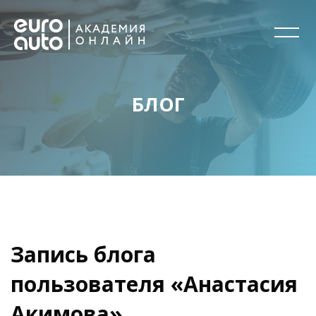
БЛОГ
Перейти к основному содержанию
Блоки
Блоки
Запись блога
пользователя «Анастасия
Акимова»