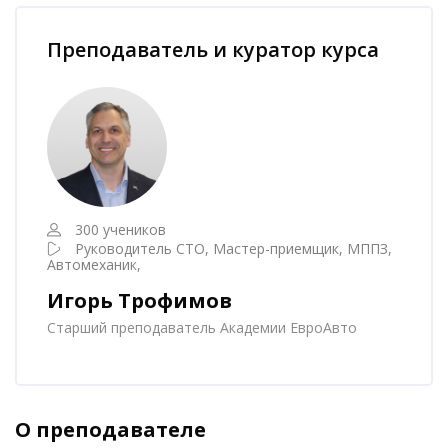
Пропустить [Cocoon] Наставник курса
Преподаватель и куратор курса
300 учеников
Руководитель СТО, Мастер-приемщик, МППЗ,
Автомеханик,
Игорь Трофимов
Старший преподаватель Академии ЕвроАвто
О преподавателе
Пропустить [Cocoon] Аккордеон