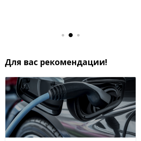
Для вас рекомендации!
Пропустить [Cocoon] Похожие курсы