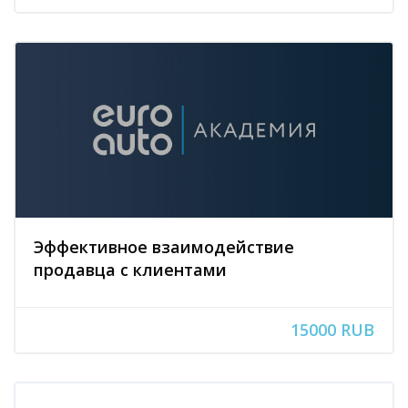
Эффективное взаимодействие
продавца с клиентами
15000 RUB
Блоки
Блоки
Пропустить [Cocoon] Запись на курс (Пользовательский)