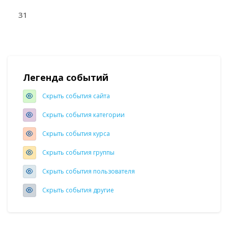
Нет событий, понедельник 31 августа
31
Блоки
Легенда событий
Пропустить Легенда событий
Скрыть события сайта
Скрыть события категории
Скрыть события курса
Скрыть события группы
Скрыть события пользователя
Скрыть события другие