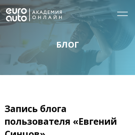
БЛОГ
Перейти к основному содержанию
Блоки
Блоки
Запись блога
пользователя «Евгений
Синцов»