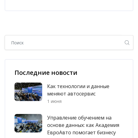
Блоки
Блоки
Пропустить [Cocoon] Глобальный поиск (боковая панель)
Пропустить [Cocoon] Список последних записей в блоге
Последние новости
Как технологии и данные
меняют автосервис
1 июня
Управление обучением на
основе данных: как Академия
ЕвроАвто помогает бизнесу