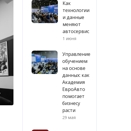
Как
технологии
и данные
меняют
автосервис
1 июня
Управление
обучением
на основе
данных: как
Академия
ЕвроАвто
ь
помогает
бизнесу
расти
29 мая