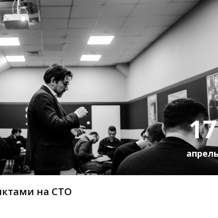
17
апрел
иктами на СТО