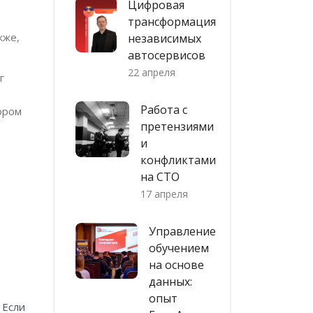
Цифровая
трансформация
кже,
независимых
автосервисов
22 апреля
г
Работа с
ором
претензиями
и
конфликтами
на СТО
17 апреля
Управление
обучением
на основе
данных:
опыт
 Если