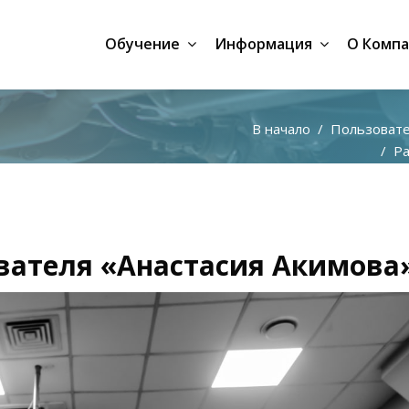
Обучение
Информация
О Комп
В начало
Пользоват
Рабо
ователя «Анастасия Акимова