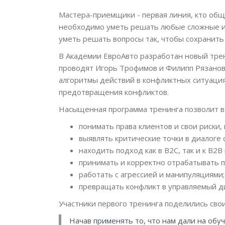
Мастера-приемщики - первая линия, кто обща
необходимо уметь решать любые сложные и н
уметь решать вопросы так, чтобы сохранить
В Академии ЕвроАвто разработан новый трен
проводят Игорь Трофимов и Филипп Рязанов.
алгоритмы действий в конфликтных ситуация
предотвращения конфликтов.
Насыщенная программа тренинга позволит в
понимать права клиентов и свои риски,
выявлять критические точки в диалоге 
находить подход как в B2C, так и к B2B
принимать и корректно отрабатывать 
работать с агрессией и манипуляциями;
превращать конфликт в управляемый ди
Участники первого тренинга поделились сво
Начав применять то, что нам дали на обу