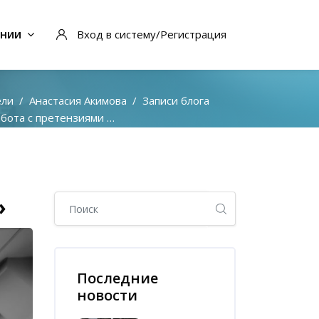
ании
Вход в систему/Регистрация
ели
Анастасия Акимова
Записи блога
та с претензиями и конфликтами на СТО
Блоки
»
Пропустить [Cocoon] Глобальный поиск (боковая п
Пропустить [Cocoon] Список последних записей в 
Последние
новости