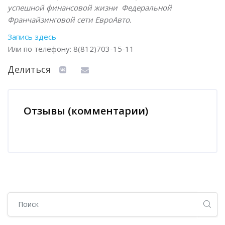
успешной финансовой жизни Федеральной
Франчайзинговой сети ЕвроАвто.
Запись здесь
Или по телефону: 8(812)703-15-11
Делиться
Отзывы (комментарии)
Блоки
Блоки
Пропустить [Cocoon] Глобальный поиск (боковая панель)