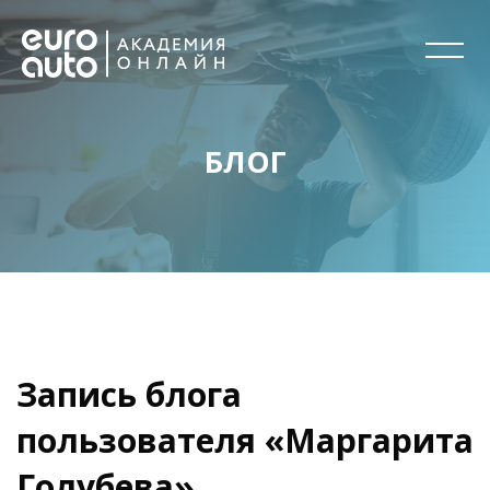
БЛОГ
Перейти к основному содержанию
Блоки
Блоки
Запись блога
пользователя «Маргарита
Голубева»