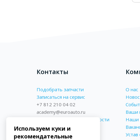
Блоки
Блоки
Контакты
Ком
Подобрать запчасти
О нас
Записаться на сервис
Новос
+7 812 210 04 02
Событ
academy@euroauto.ru
Ваши 
Политика конфиденциальности
Наши 
Реквизиты
Вакан
Используем куки и
Форма обратной связи
Устав
рекомендательные