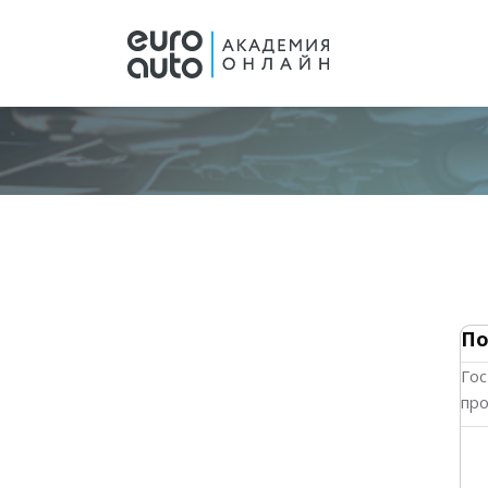
Перейти к основному содержанию
Блоки
Блоки
По
Гос
про