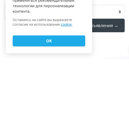
применяться рекомендательные
технологии для персонализации
контента.
Перейти на...
Оставаясь на сайте вы выражаете
согласие на использование
cookie
.
Объявления →
OK
Блоки
Блоки
Контакты
Подобрать запчасти
Записаться на сервис
+7 812 210 04 02