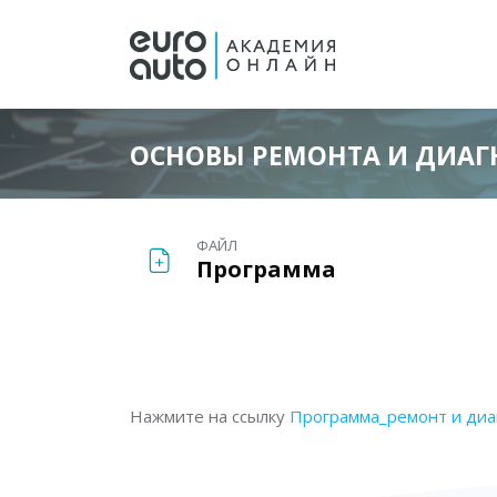
ОСНОВЫ РЕМОНТА И ДИАГ
Перейти к основному содержанию
ФАЙЛ
Программа
Блоки
Блоки
Требуемые условия завершения
Нажмите на ссылку
Программа_ремонт и диаг
Блоки
Блоки