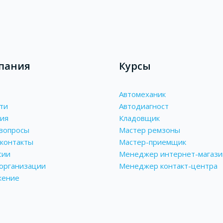
пания
Курсы
Автомеханик
ти
Автодиагност
ия
Кладовщик
вопросы
Мастер ремзоны
контакты
Мастер-приемщик
сии
Менеджер интернет-магази
 организации
Менеджер контакт-центра
жение