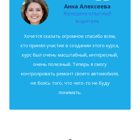
Анна Алексеева
Женщина опытный
водитель
Хочется сказать огромное спасибо всем,
кто принял участие в создании этого курса,
курс был очень масштабный, интересный,
очень полезный. Теперь я смогу
контролровать ремонт своего автомобиля,
не боясь того, что чего-то не буду
понимать.