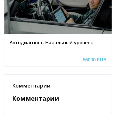
Автодиагност. Начальный уровень
66000 RUB
Блоки
Комментарии
Пропустить Комментарии
Комментарии