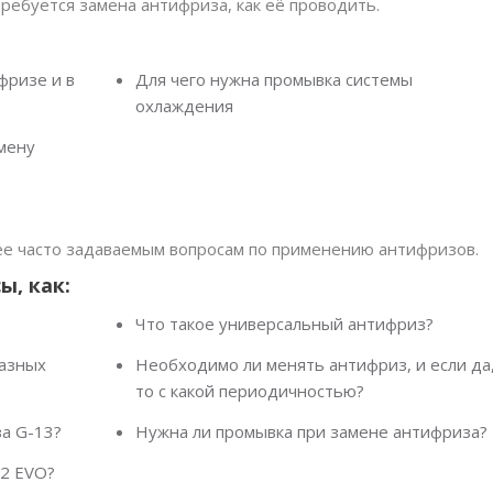
требуется замена антифриза, как её проводить.
фризе и в
Для чего нужна промывка системы
охлаждения
мену
е часто задаваемым вопросам по применению антифризов.
ы, как:
Что такое универсальный антифриз?
азных
Необходимо ли менять антифриз, и если да
то с какой периодичностью?
а G-13?
Нужна ли промывка при замене антифриза?
12 EVO?