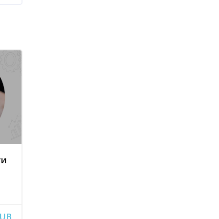
ти
RUB