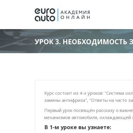
УРОК 3. НЕОБХОДИМОСТЬ
Перейти к основному содержанию
Блоки
Блоки
Пропустить [Cocoon] Обзор курса
Курс состоит из 4-х уроков: "Система 
замены антифриза", "Ответы на часто з
Первый урок посвящён рассказу о важн
механизмов автомобиля, охлаждающей 
В 1-м уроке вы узнаете: