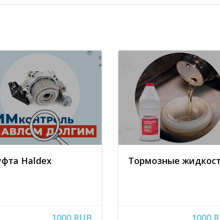
фта Haldex
Тормозные жидкос
1000 RUB
1000 