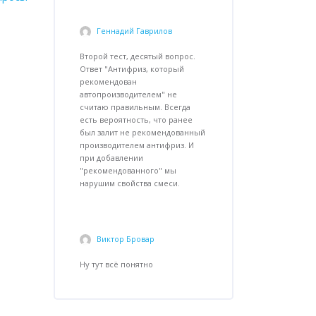
Геннадий Гаврилов
-
сб,
4 мая 2024, 09:48
Второй тест, десятый вопрос.
Ответ "Антифриз, который
рекомендован
автопроизводителем" не
считаю правильным. Всегда
есть вероятность, что ранее
был залит не рекомендованный
производителем антифриз. И
при добавлении
"рекомендованного" мы
нарушим свойства смеси.
Виктор Бровар
-
чт, 15
авг. 2024, 18:28
Ну тут всё понятно