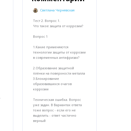
Светлана Чернявская
-
пт, 26 апр. 2024, 18:14
Тест 2. Вопрос 1.
Что такое защита от коррозии?
Вопрос 1
1.Какие применяются
технологии защиты от коррозии
в современных антифризах?
2.Образование защитной
плёнки на поверхности металла
3.Блокирование
образовавшихся очагов
коррозии
,
Техническая ошибка. Вопрос
уже задан. В Вариантах ответа
тоже вопрос - если его не
выделить - ответ частично
верный