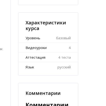
Пропустить [Cocoon] Характеристики курса (Расш
Характеристики
курса
Уровень
базовый
Видеоуроки
4
ак
Аттестация
4 теста
Язык
русский
Комментарии
Пропустить Комментарии
Комментарии