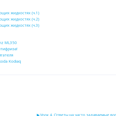
ющих жидкостях (ч.1)
ющих жидкостях (ч.2)
ющих жидкостях (ч.3)
nz ML350
нтифриза!
игателя
koda Kodiaq
▶︎
Урок 4. Ответы на часто задаваемые во