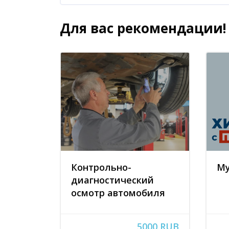
Для вас рекомендации!
Пропустить [Cocoon] Похожие курсы
Контрольно-
Му
диагностический
осмотр автомобиля
5000 RUB