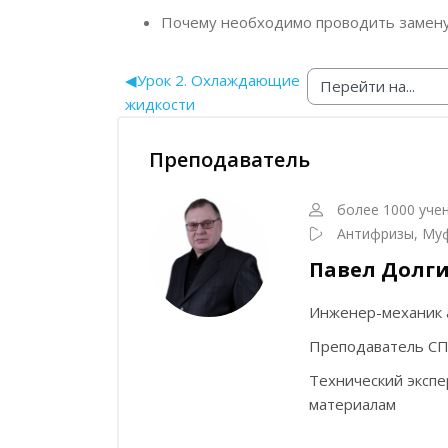
Почему необходимо проводить замен
◀︎
Урок 2. Охлаждающие
жидкости
Блоки
Пропустить [Cocoon] Наставник курса
Преподаватель
более 1000 уче
Антифризы, Муф
Павел Долг
Инженер-механик 
Преподаватель СП
Технический эксп
материалам