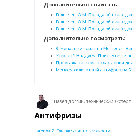
Дополнительно почитать:
Гольтяев, О.М. Правда об охлажда
Гольтяев, О.М. Правда об охлажда
Гольтяев, О.М. Правда об охлажда
Дополнительно посмотреть:
Замена антифриза на Mercedes-Be
Утекает? Наддуем! Поиск утечки а
Промывка системы охлаждения дв
Меняем силикатный антифриз на S
Пропустить [Cocoon] Описание курса
Павел Долгий, технический эксперт
Антифризы
Section outline
◀︎
Урок 2. Охлаждающие жидкости