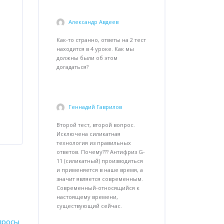
Александр Авдеев
-
ср, 1
мая 2024, 19:40
Как-то странно, ответы на 2 тест
находится в 4 уроке. Как мы
должны были об этом
догадаться?
Геннадий Гаврилов
-
сб,
4 мая 2024, 09:17
Второй тест, второй вопрос.
Исключена силикатная
технология из правильных
ответов. Почему??? Антифриз G-
11 (силикатный) производиться
и применяется в наше время, а
значит является современным.
Современный-относящийся к
настоящему времени,
существующий сейчас.
просы