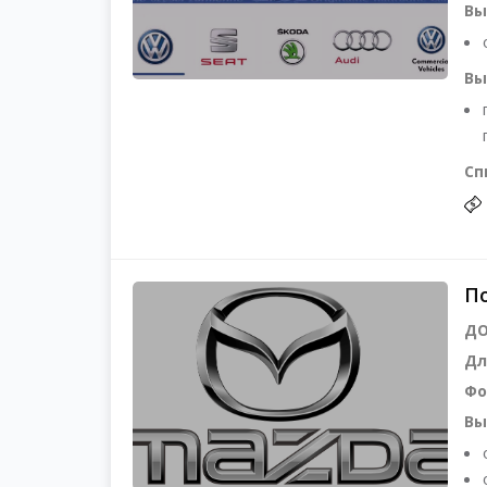
Вы
Вы
Сп
По
ДО
Дл
Фо
Вы