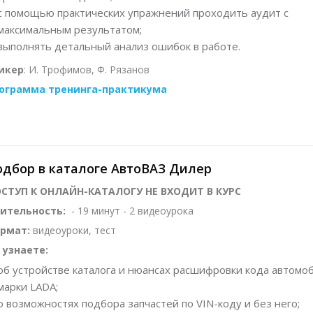
с помощью практических упражнений проходить аудит с
максимальным результатом;
выполнять детальный анализ ошибок в работе.
икер
: И. Трофимов, Ф. Рязанов
ограмма тренинга-практикума
дбор в каталоге АвтоВАЗ Дилер
СТУП К ОНЛАЙН-КАТАЛОГУ НЕ ВХОДИТ В КУРС
ительность:
- 19 минут - 2 видеоурока
рмат:
видеоуроки, тест
 узнаете:
об устройстве каталога и нюансах расшифровки кода автомо
марки LADA;
о возможностях подбора запчастей по
VIN
-коду и без него;