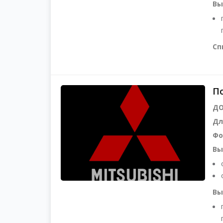
Вы
Сп
По
ДО
Дл
Фо
Вы
Вы