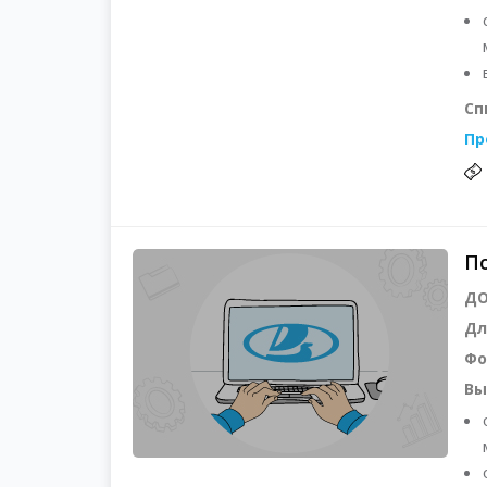
Сп
Пр
По
ДО
Дл
Фо
Вы