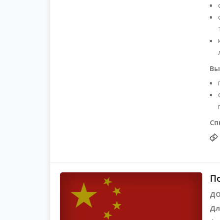
Вы
Сп
По
ДО
Дл