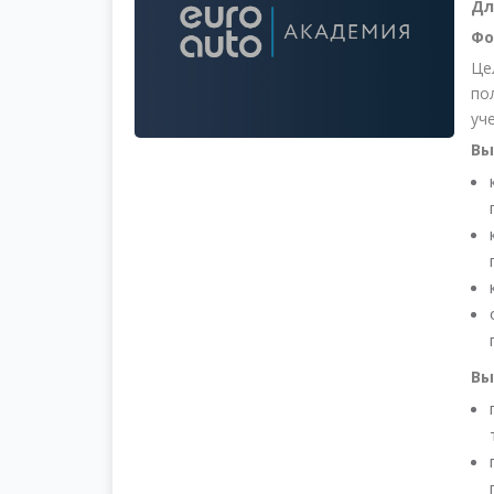
Дл
Фо
Це
по
уч
Вы
Вы