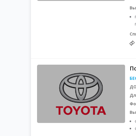
Вы
Сп
По
БЕ
ДО
Дл
Фо
Вы