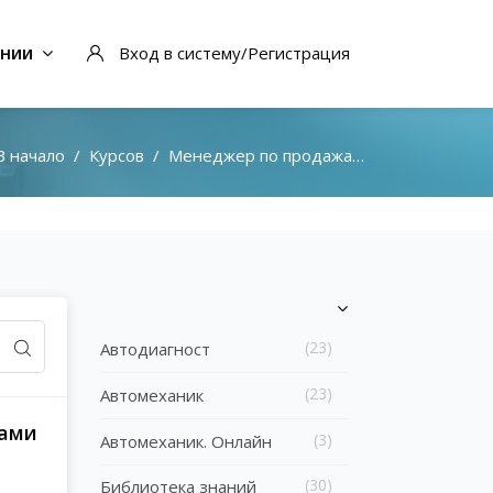
ании
Вход в систему/Регистрация
В начало
Курсов
Менеджер по продажам автозапчастей
Блоки
Пропустить [Cocoon] Список категорий курсов
(23)
Автодиагност
(23)
Автомеханик
тами
(3)
Автомеханик. Онлайн
(30)
Библиотека знаний