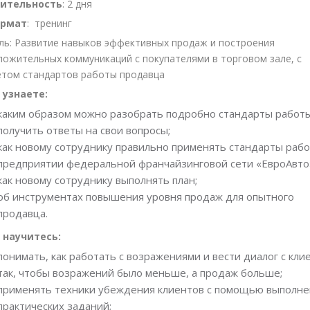
ительность
: 2 дня
рмат
: тренинг
ль: Развитие навыков эффективных продаж и построения
ложительных коммуникаций с покупателями в торговом зале, с
етом стандартов работы продавца
 узнаете:
каким образом можно разобрать подробно стандарты работ
получить ответы на свои вопросы;
как новому сотруднику правильно применять стандарты рабо
предприятии федеральной франчайзинговой сети «ЕвроАвто
как новому сотруднику выполнять план;
об инструментах повышения уровня продаж для опытного
продавца.
 научитесь:
понимать, как работать с возражениями и вести диалог с кли
так, чтобы возражений было меньше, а продаж больше;
применять техники убеждения клиентов с помощью выполне
практических заданий;