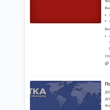
Фо
Вы
Вы
Сп
По
ДО
Дл
Фо