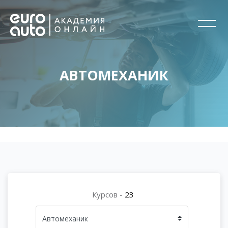
АВТОМЕХАНИК
Перейти к основному содержанию
Блоки
Блоки
Курсов -
23