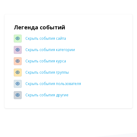
Блоки
Легенда событий
Пропустить Легенда событий
Скрыть события сайта
Скрыть события категории
Скрыть события курса
Скрыть события группы
Скрыть события пользователя
Скрыть события другие
Блоки