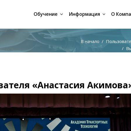
Обучение
Информация
О Комп
В начало
Пользоват
Выпу
ователя «Анастасия Акимова