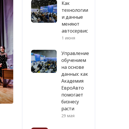
Как
технологии
и данные
меняют
автосервис
1 июня
Управление
обучением
на основе
данных: как
Академия
ЕвроАвто
помогает
бизнесу
расти
29 мая