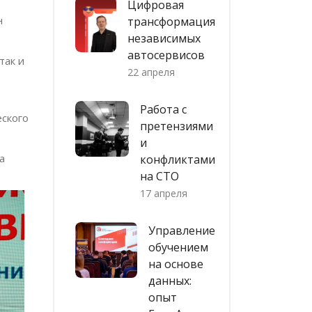
Цифровая
н
трансформация
независимых
автосервисов
так и
22 апреля
Работа с
еского
претензиями
и
а
конфликтами
на СТО
17 апреля
Управление
обучением
на основе
данных:
опыт