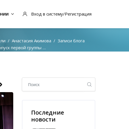
ании
Вход в систему/Регистрация
ели
Анастасия Акимова
Записи блога
ск первой группы дуального обучения
Блоки
»
Пропустить [Cocoon] Глобальный поиск (боковая п
Пропустить [Cocoon] Список последних записей в 
Последние
новости